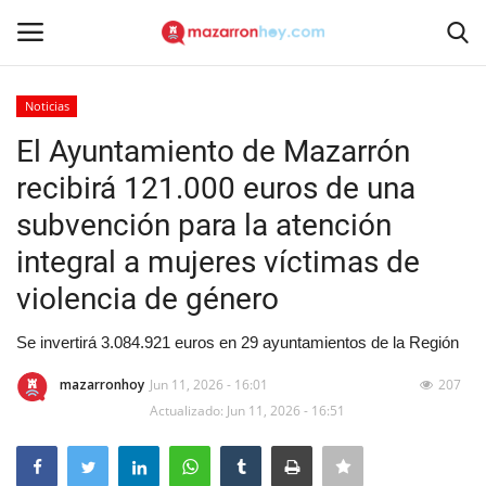
Noticias
Acceso
Registrarse
El Ayuntamiento de Mazarrón
recibirá 121.000 euros de una
Inicio
subvención para la atención
Contacto
integral a mujeres víctimas de
violencia de género
Noticias
Se invertirá 3.084.921 euros en 29 ayuntamientos de la Región
Mazarrón Hoy
mazarronhoy
Jun 11, 2026 - 16:01
207
Actualizado: Jun 11, 2026 - 16:51
Entrevistas
Reportajes