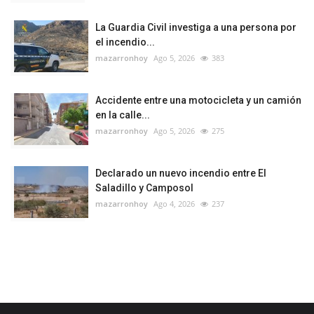
La Guardia Civil investiga a una persona por
el incendio...
mazarronhoy
Ago 5, 2026
383
Accidente entre una motocicleta y un camión
en la calle...
mazarronhoy
Ago 5, 2026
275
Declarado un nuevo incendio entre El
Saladillo y Camposol
mazarronhoy
Ago 4, 2026
237