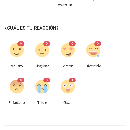
escolar
¿CUÁL ES TU REACCIÓN?
0
0
0
0
Neutro
Disgusto
Amor
Divertido
0
0
1
Enfadado
Triste
Guau