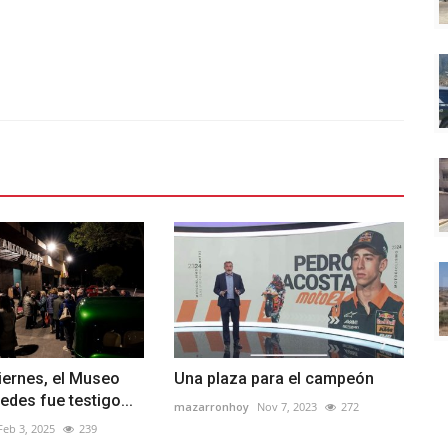
iernes, el Museo
Una plaza para el campeón
edes fue testigo...
mazarronhoy
Nov 7, 2023
272
Feb 3, 2025
239