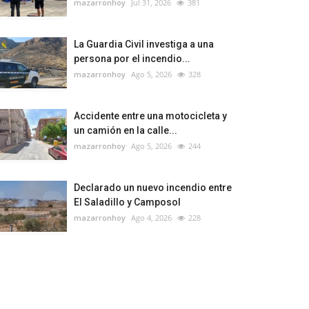
mazarronhoy
Jul 31, 2026
381
La Guardia Civil investiga a una
persona por el incendio...
mazarronhoy
Ago 5, 2026
328
Accidente entre una motocicleta y
un camión en la calle...
mazarronhoy
Ago 5, 2026
244
Declarado un nuevo incendio entre
El Saladillo y Camposol
mazarronhoy
Ago 4, 2026
228