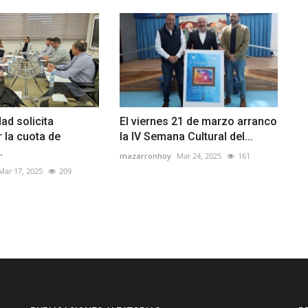
d solicita
El viernes 21 de marzo arranco
 la cuota de
la IV Semana Cultural del...
.
mazarronhoy
Mar 24, 2025
161
Mar 17, 2025
209