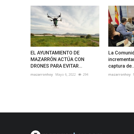
EL AYUNTAMIENTO DE
La Comunida
MAZARRÓN ACTÚA CON
incrementar
DRONES PARA EVITAR...
captura de..
mazarronhoy
Mayo 6, 2022
294
mazarronhoy