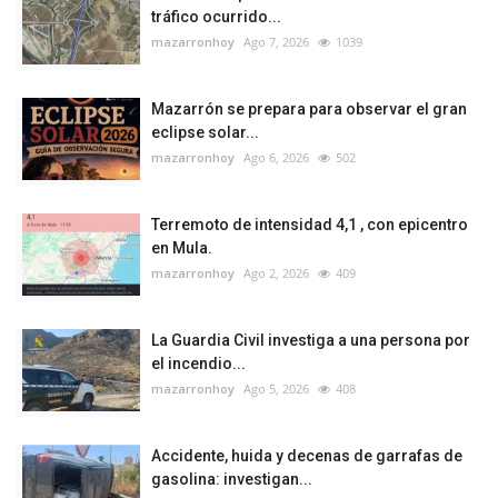
tráfico ocurrido...
mazarronhoy
Ago 7, 2026
1039
Mazarrón se prepara para observar el gran
eclipse solar...
mazarronhoy
Ago 6, 2026
502
Terremoto de intensidad 4,1 , con epicentro
en Mula.
mazarronhoy
Ago 2, 2026
409
La Guardia Civil investiga a una persona por
el incendio...
mazarronhoy
Ago 5, 2026
408
Accidente, huida y decenas de garrafas de
gasolina: investigan...