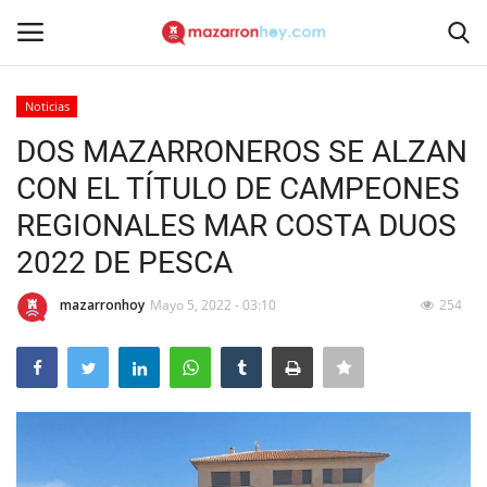
Noticias
Acceso
Registrarse
DOS MAZARRONEROS SE ALZAN
CON EL TÍTULO DE CAMPEONES
Inicio
REGIONALES MAR COSTA DUOS
Contacto
2022 DE PESCA
Noticias
mazarronhoy
Mayo 5, 2022 - 03:10
254
Mazarrón Hoy
Entrevistas
Reportajes