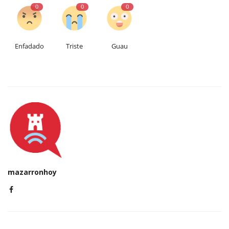
0
0
0
Enfadado
Triste
Guau
mazarronhoy