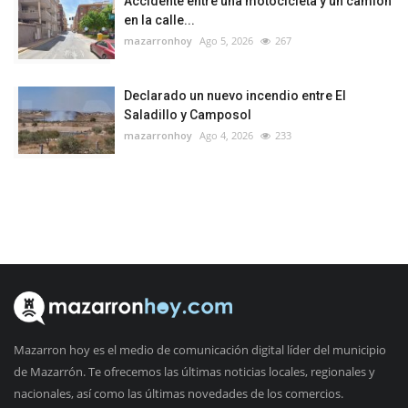
Accidente entre una motocicleta y un camión
en la calle...
mazarronhoy
Ago 5, 2026
267
Declarado un nuevo incendio entre El
Saladillo y Camposol
mazarronhoy
Ago 4, 2026
233
Mazarron hoy es el medio de comunicación digital líder del municipio
de Mazarrón. Te ofrecemos las últimas noticias locales, regionales y
nacionales, así como las últimas novedades de los comercios.