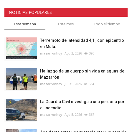
NOTICIAS POPULARES
Esta semana
Este mes
Todo el tiempo
Terremoto de intensidad 4,1 , con epicentro
en Mula.
mazarronhoy
Ago 2, 2026
398
Hallazgo de un cuerpo sin vida en aguas de
Mazarrón
mazarronhoy
Jul 31, 2026
384
La Guardia Civil investiga a una persona por
el incendio...
mazarronhoy
Ago 5, 2026
367