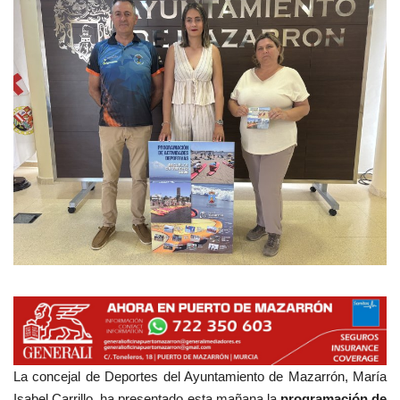
Empresas
Mapa de Mazarrón
Vídeos
Galerías
Contacto
Empresas
La concejal de Deportes del Ayuntamiento de
Mazarrón
, María
Isabel Carrillo, ha presentado esta mañana la
programación de