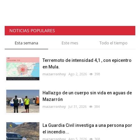
NOTICIAS POPULARES
Esta semana
Este mes
Todo el tiempo
Terremoto de intensidad 4,1 , con epicentro
en Mula.
mazarronhoy
Ago 2, 2026
398
Hallazgo de un cuerpo sin vida en aguas de
Mazarrón
mazarronhoy
Jul 31, 2026
384
La Guardia Civil investiga a una persona por
el incendio...
mazarronhoy
Ago 5, 2026
368