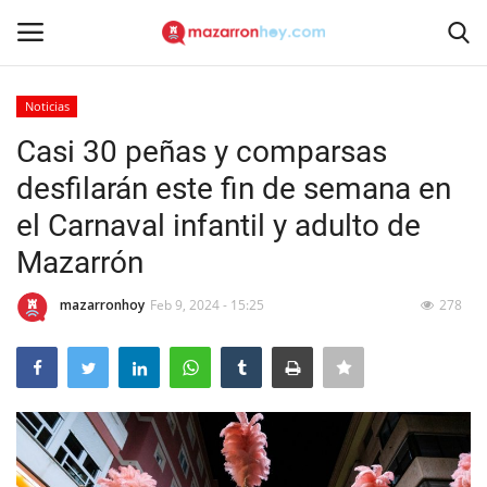
Noticias
Acceso
Registrarse
Casi 30 peñas y comparsas
desfilarán este fin de semana en
Inicio
el Carnaval infantil y adulto de
Contacto
Mazarrón
Noticias
mazarronhoy
Feb 9, 2024 - 15:25
278
Mazarrón Hoy
Entrevistas
Reportajes