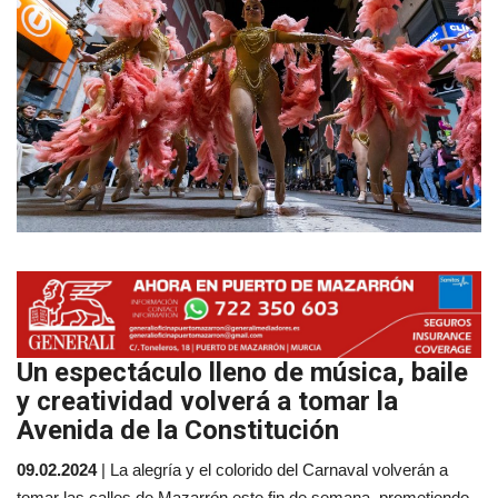
Empresas
Mapa de Mazarrón
Vídeos
Galerías
Contacto
Empresas
Un espectáculo lleno de música, baile
y creatividad volverá a tomar la
Avenida de la Constitución
09.02.2024
| La alegría y el colorido del Carnaval volverán a
tomar las calles de Mazarrón este fin de semana, prometiendo