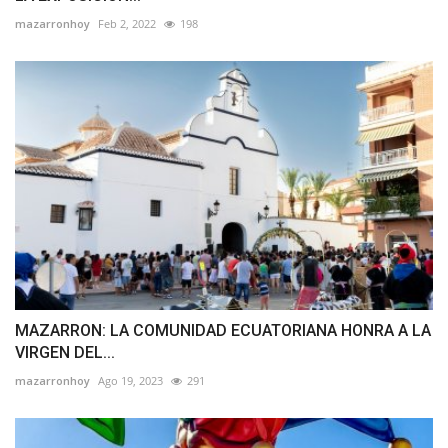
mazarronhoy
Feb 2, 2022
198
MAZARRON: LA COMUNIDAD ECUATORIANA HONRA A LA
VIRGEN DEL...
mazarronhoy
Ago 19, 2023
291