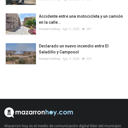
Accidente entre una motocicleta y un camión
en la calle...
mazarronhoy
Ago 5, 2026
267
Declarado un nuevo incendio entre El
Saladillo y Camposol
mazarronhoy
Ago 4, 2026
233
Mazarron hoy es el medio de comunicación digital líder del municipio