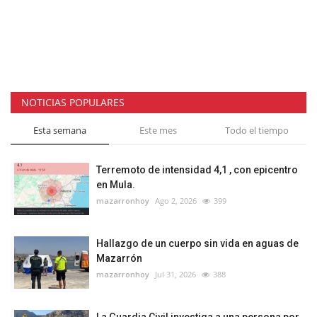
NOTICIAS POPULARES
Esta semana
Este mes
Todo el tiempo
Terremoto de intensidad 4,1 , con epicentro
en Mula.
mazarronhoy
Ago 2, 2026
399
Hallazgo de un cuerpo sin vida en aguas de
Mazarrón
mazarronhoy
Jul 31, 2026
388
La Guardia Civil investiga a una persona por