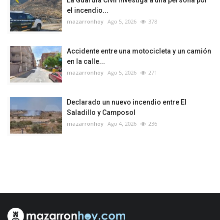
el incendio...
mazarronhoy
Ago 5, 2026
378
Accidente entre una motocicleta y un camión
en la calle...
mazarronhoy
Ago 5, 2026
271
Declarado un nuevo incendio entre El
Saladillo y Camposol
mazarronhoy
Ago 4, 2026
236