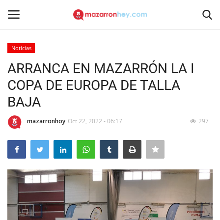
Noticias
Acceso
Registrarse
ARRANCA EN MAZARRÓN LA I
COPA DE EUROPA DE TALLA
Inicio
BAJA
Contacto
mazarronhoy
Oct 22, 2022 - 06:17
297
Noticias
Mazarrón Hoy
Entrevistas
Reportajes