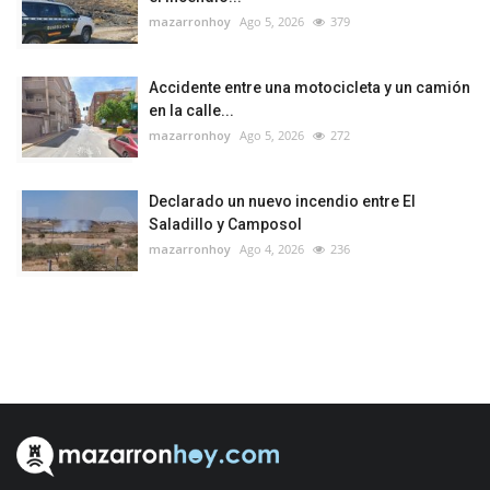
mazarronhoy
Ago 5, 2026
379
Accidente entre una motocicleta y un camión
en la calle...
mazarronhoy
Ago 5, 2026
272
Declarado un nuevo incendio entre El
Saladillo y Camposol
mazarronhoy
Ago 4, 2026
236