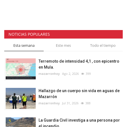
NOTICIAS POPULARES
Esta semana
Este mes
Todo el tiempo
Terremoto de intensidad 4,1 , con epicentro
en Mula.
mazarronhoy
Ago 2, 2026
399
Hallazgo de un cuerpo sin vida en aguas de
Mazarrón
mazarronhoy
Jul 31, 2026
388
La Guardia Civil investiga a una persona por
el incendio...