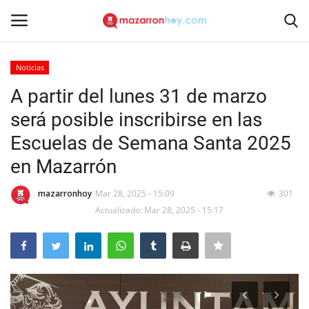
Noticias
Acceso
Registrarse
A partir del lunes 31 de marzo
será posible inscribirse en las
Inicio
Escuelas de Semana Santa 2025
Contacto
en Mazarrón
Noticias
mazarronhoy
Mar 28, 2025 - 15:09
301
Actualizado: Mar 28, 2025 - 15:17
Mazarrón Hoy
Entrevistas
Reportajes